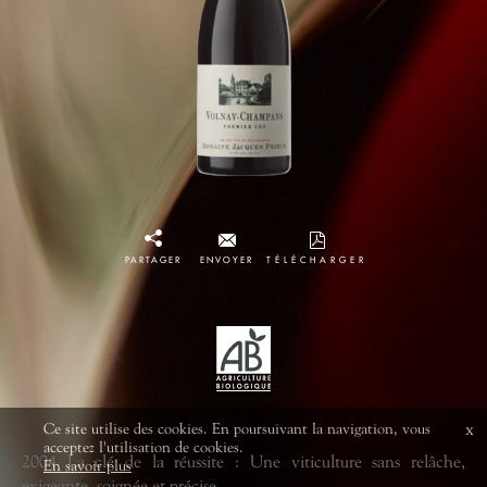
PARTAGER
ENVOYER
TÉLÉCHARGER
Ce site utilise des cookies. En poursuivant la navigation, vous
x
acceptez l'utilisation de cookies.
2004 La clé de la réussite : Une viticulture sans relâche,
En savoir plus
exigeante, soignée et précise.