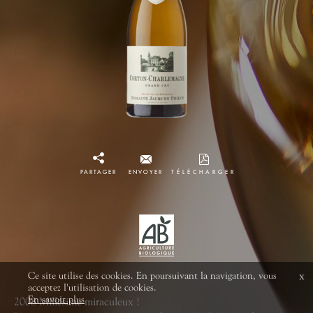
PARTAGER
ENVOYER
TÉLÉCHARGER
Ce site utilise des cookies. En poursuivant la navigation, vous
x
acceptez l'utilisation de cookies.
En savoir plus
2008 Millésime miraculeux !