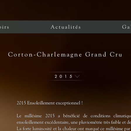
oirs
Actualités
Ga
Corton-Charlemagne Grand Cru
2015
2015 Ensoleillement exceptionnel !
Le millésime 2015 a bénéficié de conditions climatiqu
ensoleillement excédentaire, une pluviométrie très faible et des
La forte luminosité et la chaleur ont marqué ce millésime par l