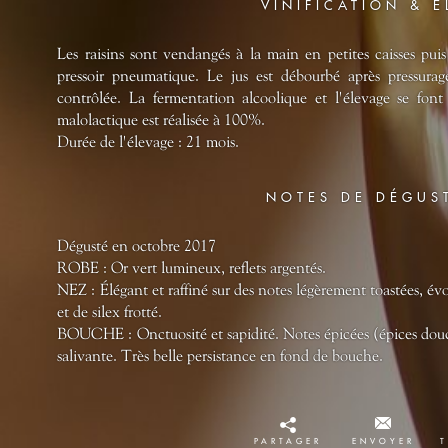
VINIFICATION & 
Les raisins sont vendangés à la main en petites caisses puis
pressoir pneumatique. Le jus est débourbé après pressur
contrôlée. La fermentation alcoolique et l'élevage se fon
malolactique est réalisée à 100%.
Durée de l'élevage : 21 mois.
NOTES DE DÉGUS
Dégusté en octobre 2017
ROBE : Or vert lumineux, reflets argentés.
NEZ : Élégant et raffiné sur des notes légèrement toastées, évol
et de silex frotté.
BOUCHE : Onctuosité et sapidité. Notes épicées (épices douce
salivante. Très belle persistance en fond de bouche.
PARTAGER
ENVOYER