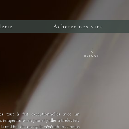
lerie
Acheter nos vins
RETOUR
es tout à fait exceptionnelles avec un
 températures en juin et juillet très élevées.
a rapidité de son cycle végétatif et certains