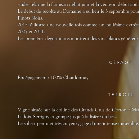
stades tels que la floraison début juin et la véraison début août
Le début de récolte au Domaine a eu lieu, le 3 septembre pou
Pinots Noirs.
2015 s'illustre une nouvelle fois comme un millésime extrê
2007 et 2011.
Les premières dégustations montrent des vins blancs généreux e
CÉPAGE
Encépagement : 100% Chardonnay.
TERROIR
Vigne située sur la colline des Grands Crus de Corton. Orient
Ladoix-Serrigny et grimpe jusqu'à la lisière du bois.
Le sol est pentu et très crayeux, gage d'une intense minéralité