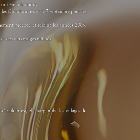
 ont été fulgurants.
r les Chardonnays et le 7 septembre pour les
mement précoce et rejoint les années 2003,
t des vins rouges raffinés.
ée plein est, elle surplombe les villages de
.