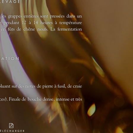
ELEVAGE
 les grappes entières sont pressées dans un
age pendant 12 à 14 heures à température
t en fûts de chêne neufs. La fermentation
TATION
uant sur des notes de pierre à fusil, de craie
s). Finale de bouche dense, intense et très
TÉLÉCHARGER