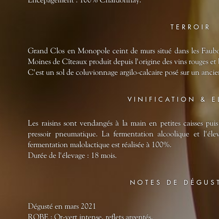
TERROIR
Grand Clos en Monopole ceint de murs situé dans les Faubou
Moines de Cîteaux produit depuis l'origine des vins rouges et 
C'est un sol de coluvionnage argilo-calcaire posé sur un ancien 
VINIFICATION & 
Les raisins sont vendangés à la main en petites caisses puis
pressoir pneumatique. La fermentation alcoolique et l'é
fermentation malolactique est réalisée à 100%.
Durée de l'élevage : 18 mois.
NOTES DE DÉGUS
Dégusté en mars 2021
ROBE : Or-vert intense, reflets argentés.