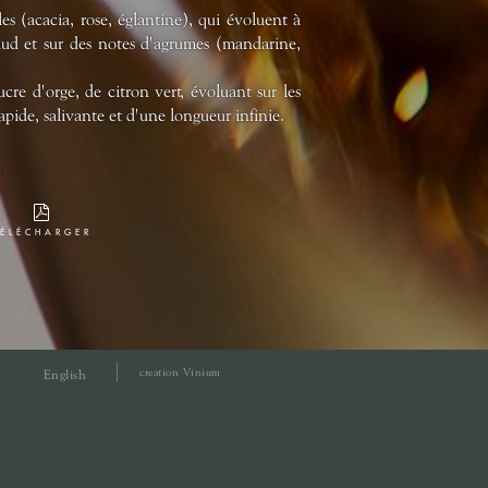
es (acacia, rose, églantine), qui évoluent à
haud et sur des notes d'agrumes (mandarine,
e d'orge, de citron vert, évoluant sur les
sapide, salivante et d'une longueur infinie.
TÉLÉCHARGER
creation Vinium
English