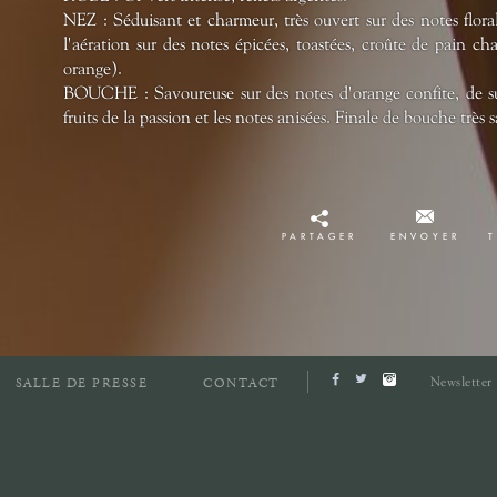
NEZ : Séduisant et charmeur, très ouvert sur des notes floral
l'aération sur des notes épicées, toastées, croûte de pain c
orange).
BOUCHE : Savoureuse sur des notes d'orange confite, de sucr
fruits de la passion et les notes anisées. Finale de bouche très 
PARTAGER
ENVOYER
Newsletter
SALLE DE PRESSE
CONTACT