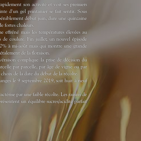
pidement son activité et voit ses premiers
nte d'un gel printanier se fait sentir. Sous
e péniblement début juin, dure une quinzaine
de fortes chaleurs.
e effréné mais les températures élevées au
e coulure. Fin juillet, un nouvel épisode
 80% à mi-août mais qui montre une grande
étalement de la floraison.
éraison complique la prise de décision du
elle par parcelle, par âge de vigne ou par
 choix de la date du début de la récolte.
anges le 9 septembre 2019, soit huit à neuf
ctérise par une faible récolte. Les raisins de
ésentent un équilibre sucres/acidité parfait