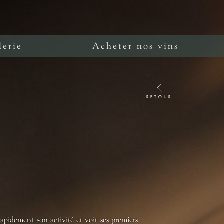
lerie
Acheter nos vins
RETOUR
pidement son activité et voit ses premiers