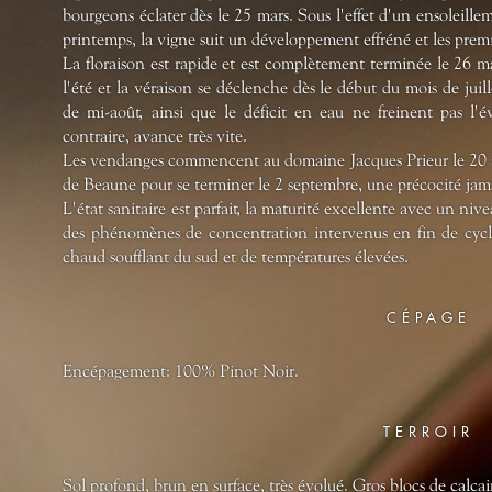
bourgeons éclater dès le 25 mars. Sous l'effet d'un ensoleill
printemps, la vigne suit un développement effréné et les premiè
La floraison est rapide et est complètement terminée le 26 ma
l'été et la véraison se déclenche dès le début du mois de juille
de mi-août, ainsi que le déficit en eau ne freinent pas l'é
contraire, avance très vite.
Les vendanges commencent au domaine Jacques Prieur le 20 ao
de Beaune pour se terminer le 2 septembre, une précocité ja
L'état sanitaire est parfait, la maturité excellente avec un nive
des phénomènes de concentration intervenus en fin de cycle
chaud soufflant du sud et de températures élevées.
CÉPAGE
Encépagement: 100% Pinot Noir.
TERROIR
Sol profond, brun en surface, très évolué. Gros blocs de calcair