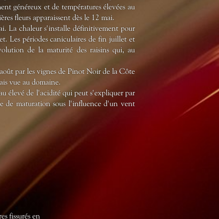
ement généreux et de températures élevées au
res fleurs apparaissent dès le 12 mai.
i. La chaleur s'installe définitivement pour
t. Les périodes caniculaires de fin juillet et
volution de la maturité des raisins qui, au
ût par les vignes de Pinot Noir de la Côte
mais vue au domaine.
au élevé de l'acidité qui peut s'expliquer par
 de maturation sous l'influence d'un vent
es fissurés en