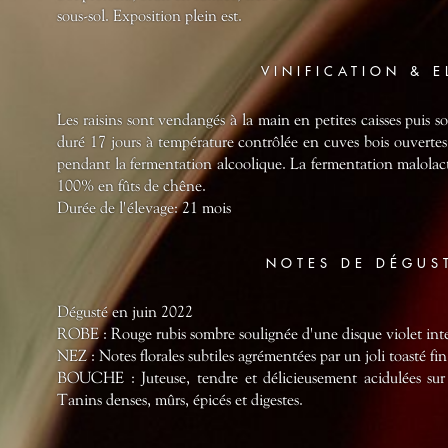
sous-sol. Exposition plein est.
VINIFICATION & 
Les raisins sont vendangés à la main en petites caisses puis so
duré 17 jours à température contrôlée en cuves bois ouvertes
pendant la fermentation alcoolique. La fermentation malolacti
100% en fûts de chêne.
Durée de l'élevage: 21 mois
NOTES DE DÉGUS
Dégusté en juin 2022
ROBE : Rouge rubis sombre soulignée d'une disque violet int
NEZ : Notes florales subtiles agrémentées par un joli toasté fin 
BOUCHE : Juteuse, tendre et délicieusement acidulées sur un
Tanins denses, mûrs, épicés et digestes.