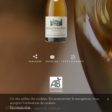
PARTAGER
ENVOYER
TÉLÉCHARGER
Ce site utilise des cookies. En poursuivant la navigation, vous
x
acceptez l'utilisation de cookies.
En savoir plus
2012 l 'année du vigneron virtuose !