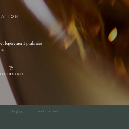
TATION
 et légèrement pralinées.
nt.
TÉLÉCHARGER
creation Vinium
English