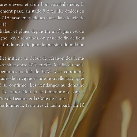
tures élevées et d'un bon ensoleillement, la
rement passe au stade 5-6 feuilles étalées en
2018 passe en quelques jours dans le trio de
011).
haleur et pluies depuis fin mai), juin est un
gne : en 3 semaines, on passe de fin de fleur
a fin du mois de juin, la pression du mildiou
illet initient un début de véraison dès la mi-
on se situe entre 20% et 80% à la fin du mois.
pératures au-delà de 32°C. Ces conditions
des de la vigne et une nouvelle fois, après
8 se confirme. Les vendanges au domaine
. Le Pinot Noir et le Chardonnay sont à
 Côte de Beaune et la Côte de Nuits.
rès lumineux (voir très chaud à partir du 10