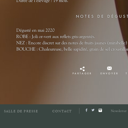
Durée de l'élevage : 19 mois.
NOTES DE DÉGUS
Dégusté en mai 2020
ROBE : Joli or-vert aux reflets gris-argentés.
NEZ : Encore discret sur des notes de fruits jaunes (mirabelle)
BOUCHE : Chaleureuse, belle sapidité, grain de sel croustilla
PARTAGER
ENVOYER
Newsletter
SALLE DE PRESSE
CONTACT