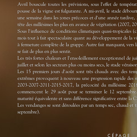
Avril bouscule toutes les prévisions, sous l'effet de tempéra
pousse de la vigne est fulgurante. A mi-avril, le stade débour
une semaine dans les zones précoces et d'une année tardive, 
tête des millésimes les plus en avance de végétation (2007, 2
Sous l'influence de conditions climatiques quasi-tropicales (c
mois tout à fait spectaculaire quant au développement de la vi
à fermeture complète de la grappe. Autre fait marquant, vers l
se fait de plus en plus sentir.
Les très fortes chaleurs et l'ensoleillement exceptionnel de ju
juillet et selon les secteurs plus ou moins secs, le stade vérais
Les 15 premiers jours d'août sont très chauds avec des tem
extrêmes provoquent à nouveau une progression rapide des sta
2003-2007-2011-2015-2017, la précocité du millésime 201
commencent le 29 août pour se terminer le 12 septembre
maturité équivalente et sans différence significative entre la
Les vendanges se sont déroulées par un temps sec, chaud et t
septembre).
CÉPAGE