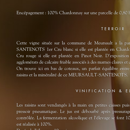
Encépagement : 100% Chardonnay sur une parcelle de 0,80 h
TERROIR
Cette vigne située sur la commune de Meursault a la p
SANTENOTS 1er Cru blanc si elle est plantée en Ch
Cru rouge si elle est plantée en Pinot Noir. D'exposition 
agglomérats de calcaire friable associés à des marnes claires et
On trouve ici en bas de coteaux, un parfait équilibre entre 
raisins et la minéralité de ce MEURSAULT-SANTENOTS.
VINIFICATION & 
Les raisins sont vendangés à la main en petites caisses puis
pressoir pneumatique. Le jus est débourbé après pressur
contrôlée. La fermentation alcoolique et l'élevage se font 
est réalisée à 100%.