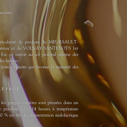
ectare.
articularité de produire du MEURSAULT-
ardonnay et du VOLNAY-SANTENOTS 1er
Est, ce terroir au sol profond alterne des
 des limons.
terre et pierre qui favorise la maturité des
ELEVAGE
 les grappes entières sont pressées dans un
age pendant 12 à 14 heures à température
100 % en fûts. La fermentation malolactique