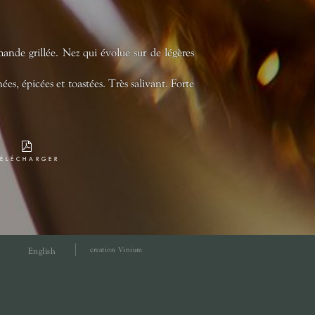
mande grillée. Nez qui évolue sur de légères
s, épicées et toastées. Très salivant. Forte
TÉLÉCHARGER
creation Vinium
English