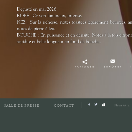
Dégusté en mai 2026
ROBE : Or vert lumineux, intense.
NEZ : Sur la richesse, notes toastées légèrement beurrées, a
notes de pierre à feu.
BOUCHE : En puissance et en densité. Notes à la fois citronnée
sapidité et belle longueur en fond de bouche.
PARTAGER
ENVOYER
Newsletter
SALLE DE PRESSE
CONTACT