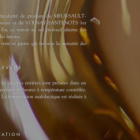
articularité de produire du MEURSAULT-
ardonnay et du VOLNAY-SANTENOTS 1er
Est, ce terroir au sol profond alterne des
 des limons.
terre et pierre qui favorise la maturité des
ELEVAGE
 les grappes entières sont pressées dans un
pendant 36 heures à température contrôlée.
 La fermentation malolactique est réalisée à
TATION