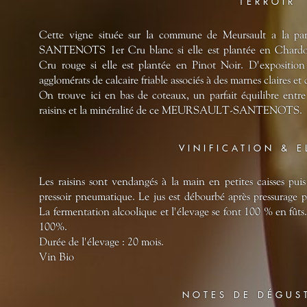
TERROIR
Cette vigne située sur la commune de Meursault a la p
SANTENOTS 1er Cru blanc si elle est plantée en Ch
Cru rouge si elle est plantée en Pinot Noir. D'exposition 
agglomérats de calcaire friable associés à des marnes claires et
On trouve ici en bas de coteaux, un parfait équilibre entre 
raisins et la minéralité de ce MEURSAULT-SANTENOTS.
VINIFICATION & 
Les raisins sont vendangés à la main en petites caisses puis
pressoir pneumatique. Le jus est débourbé après pressurage 
La fermentation alcoolique et l'élevage se font 100 % en fûts.
100%.
Durée de l'élevage : 20 mois.
Vin Bio
NOTES DE DÉGUS