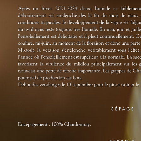
Après un hiver 2023-2024 doux, humide et faiblement 
débourrement est enclenché dès la fin du mois de mars. 
conditions tropicales, le développement de la vigne est fulgur
mi-avril mais reste toujours très humide. En mai, juin et juille
l'ensoleillement est déficitaire et il pleut continuellement. 
coulure, mi-juin, au moment de la floraison et donc une perte 
Mi-août, la véraison s'enclenche véritablement sous l'effe
l'année où l'ensoleillement est supérieur à la normale. La succ
favorisent la virulence du mildiou principalement sur les
nouveau une perte de récolte importante. Les grappes de Cha
potentiel de production est bon.
Début des vendanges le 13 septembre pour le pinot noir et l
CÉPAGE
Encépagement : 100% Chardonnay.